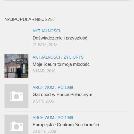
NAJPOPULARNIEJSZE:
AKTUALNOŚCI
Doświadczenie i przyszłość
21 WRZ, 2015
AKTUALNOŚCI
/
ŻYCIORYS
Moje liceum to moja młodość
8 MAR, 2016
ARCHIWUM
/
PO 1989
Gazoport w Porcie Północnym
9 STY, 2006
ARCHIWUM
/
PO 1989
Europejskie Centrum Solidarności
23 STY, 2006