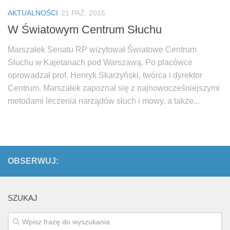
Biuro Senatorskie
AKTUALNOŚCI
21 PAŹ, 2015
Polecane
W Światowym Centrum Słuchu
Senat
Marszałek Senatu RP wizytował Światowe Centrum
Platforma Obywatelska
Słuchu w Kajetanach pod Warszawą. Po placówce
Fundacja Jacka Kaczmarskiego
oprowadzał prof. Henryk Skarżyński, twórca i dyrektor
Centrum. Marszałek zapoznał się z najnowocześniejszymi
Fundacja Batorego
metodami leczenia narządów słuch i mowy, a także...
OBSERWUJ:
SZUKAJ