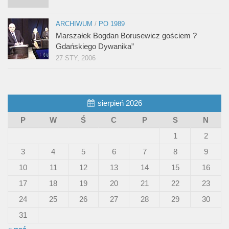
ARCHIWUM
/
PO 1989
Marszałek Bogdan Borusewicz gościem ?
Gdańskiego Dywanika”
27 STY, 2006
sierpień 2026
P
W
Ś
C
P
S
N
1
2
3
4
5
6
7
8
9
10
11
12
13
14
15
16
17
18
19
20
21
22
23
24
25
26
27
28
29
30
31