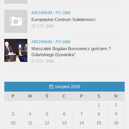
ARCHIWUM
/
PO 1989
Europejskie Centrum Solidarności
23 STY, 2006
ARCHIWUM
/
PO 1989
Marszałek Bogdan Borusewicz gościem ?
Gdańskiego Dywanika”
27 STY, 2006
sierpień 2026
P
W
Ś
C
P
S
N
1
2
3
4
5
6
7
8
9
10
11
12
13
14
15
16