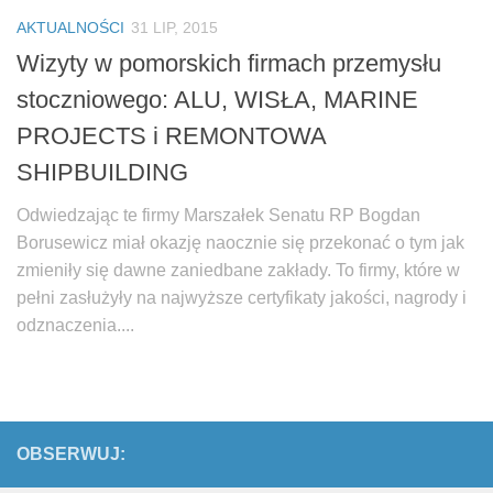
Biuro Senatorskie
AKTUALNOŚCI
31 LIP, 2015
Polecane
Wizyty w pomorskich firmach przemysłu
Senat
stoczniowego: ALU, WISŁA, MARINE
Platforma Obywatelska
PROJECTS i REMONTOWA
Fundacja Jacka Kaczmarskiego
SHIPBUILDING
Fundacja Batorego
Odwiedzając te firmy Marszałek Senatu RP Bogdan
Borusewicz miał okazję naocznie się przekonać o tym jak
zmieniły się dawne zaniedbane zakłady. To firmy, które w
pełni zasłużyły na najwyższe certyfikaty jakości, nagrody i
odznaczenia....
OBSERWUJ: