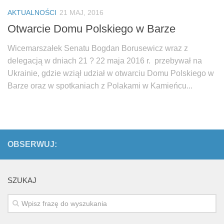
Biuro Senatorskie
AKTUALNOŚCI
21 MAJ, 2016
Polecane
Otwarcie Domu Polskiego w Barze
Senat
Wicemarszałek Senatu Bogdan Borusewicz wraz z
Platforma Obywatelska
delegacją w dniach 21 ? 22 maja 2016 r. przebywał na
Fundacja Jacka Kaczmarskiego
Ukrainie, gdzie wziął udział w otwarciu Domu Polskiego w
Barze oraz w spotkaniach z Polakami w Kamieńcu...
Fundacja Batorego
OBSERWUJ:
SZUKAJ