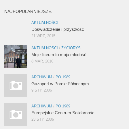
NAJPOPULARNIEJSZE:
AKTUALNOŚCI
Doświadczenie i przyszłość
21 WRZ, 2015
AKTUALNOŚCI
/
ŻYCIORYS
Moje liceum to moja młodość
8 MAR, 2016
ARCHIWUM
/
PO 1989
Gazoport w Porcie Północnym
9 STY, 2006
ARCHIWUM
/
PO 1989
Europejskie Centrum Solidarności
23 STY, 2006