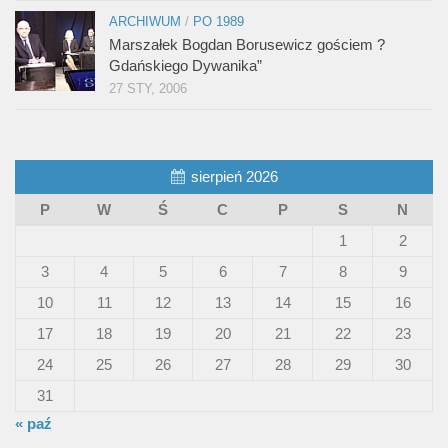
ARCHIWUM
/
PO 1989
Marszałek Bogdan Borusewicz gościem ?
Gdańskiego Dywanika”
27 STY, 2006
sierpień 2026
P
W
Ś
C
P
S
N
1
2
3
4
5
6
7
8
9
10
11
12
13
14
15
16
17
18
19
20
21
22
23
24
25
26
27
28
29
30
31
« paź