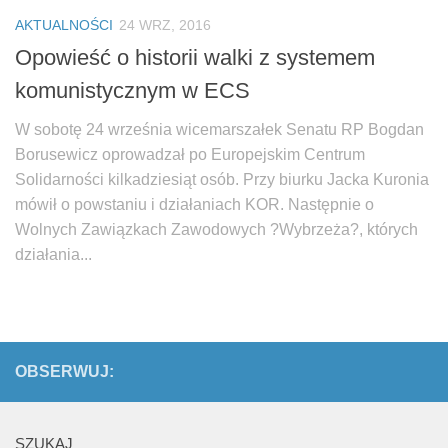
Biuro Senatorskie
AKTUALNOŚCI
24 WRZ, 2016
Polecane
Opowieść o historii walki z systemem
Senat
komunistycznym w ECS
Platforma Obywatelska
W sobotę 24 września wicemarszałek Senatu RP Bogdan
Fundacja Jacka Kaczmarskiego
Borusewicz oprowadzał po Europejskim Centrum
Fundacja Batorego
Solidarności kilkadziesiąt osób. Przy biurku Jacka Kuronia
mówił o powstaniu i działaniach KOR. Następnie o
Wolnych Zawiązkach Zawodowych ?Wybrzeża?, których
działania...
OBSERWUJ:
SZUKAJ