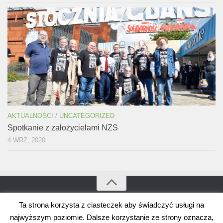
AKTUALNOŚCI
/
UNCATEGORIZED
Spotkanie z założycielami NZS
4 WRZ, 2020
Ta strona korzysta z ciasteczek aby świadczyć usługi na
Bogdan Borusewicz © 2026. Wszystkie prawa zastrzeżone
Wspierane przez
WordPress
. Szablon autorstwa
Alx
.
najwyższym poziomie. Dalsze korzystanie ze strony oznacza,