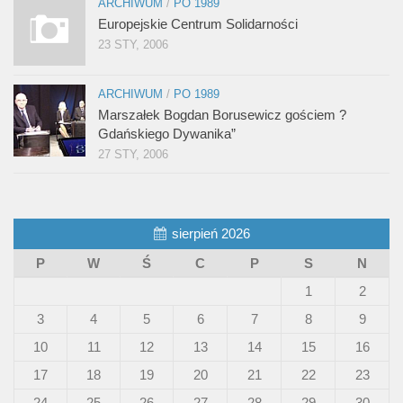
ARCHIWUM
/
PO 1989
Europejskie Centrum Solidarności
23 STY, 2006
ARCHIWUM
/
PO 1989
Marszałek Bogdan Borusewicz gościem ?
Gdańskiego Dywanika”
27 STY, 2006
sierpień 2026
P
W
Ś
C
P
S
N
1
2
3
4
5
6
7
8
9
10
11
12
13
14
15
16
17
18
19
20
21
22
23
24
25
26
27
28
29
30