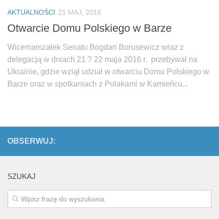
Biuro Senatorskie
AKTUALNOŚCI
21 MAJ, 2016
Polecane
Otwarcie Domu Polskiego w Barze
Senat
Wicemarszałek Senatu Bogdan Borusewicz wraz z
Platforma Obywatelska
delegacją w dniach 21 ? 22 maja 2016 r. przebywał na
Fundacja Jacka Kaczmarskiego
Ukrainie, gdzie wziął udział w otwarciu Domu Polskiego w
Barze oraz w spotkaniach z Polakami w Kamieńcu...
Fundacja Batorego
OBSERWUJ:
SZUKAJ