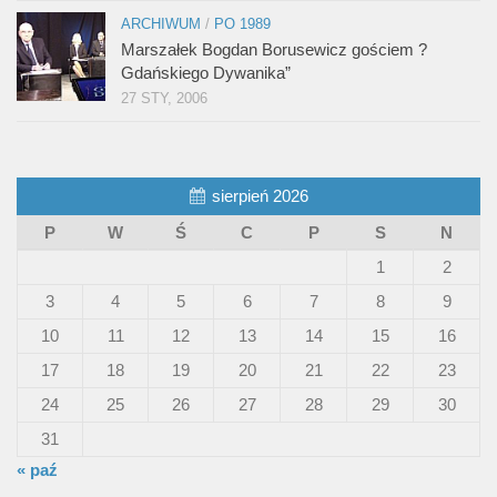
ARCHIWUM
/
PO 1989
Marszałek Bogdan Borusewicz gościem ?
Gdańskiego Dywanika”
27 STY, 2006
sierpień 2026
P
W
Ś
C
P
S
N
1
2
3
4
5
6
7
8
9
10
11
12
13
14
15
16
17
18
19
20
21
22
23
24
25
26
27
28
29
30
31
« paź