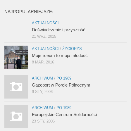
NAJPOPULARNIEJSZE:
AKTUALNOŚCI
Doświadczenie i przyszłość
21 WRZ, 2015
AKTUALNOŚCI
/
ŻYCIORYS
Moje liceum to moja młodość
8 MAR, 2016
ARCHIWUM
/
PO 1989
Gazoport w Porcie Północnym
9 STY, 2006
ARCHIWUM
/
PO 1989
Europejskie Centrum Solidarności
23 STY, 2006