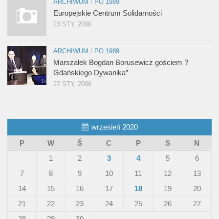
ARCHIWUM
/
PO 1989
Europejskie Centrum Solidarności
23 STY, 2006
ARCHIWUM
/
PO 1989
Marszałek Bogdan Borusewicz gościem ?
Gdańskiego Dywanika”
27 STY, 2006
wrzesień 2020
P
W
Ś
C
P
S
N
1
2
3
4
5
6
7
8
9
10
11
12
13
14
15
16
17
18
19
20
21
22
23
24
25
26
27
28
29
30