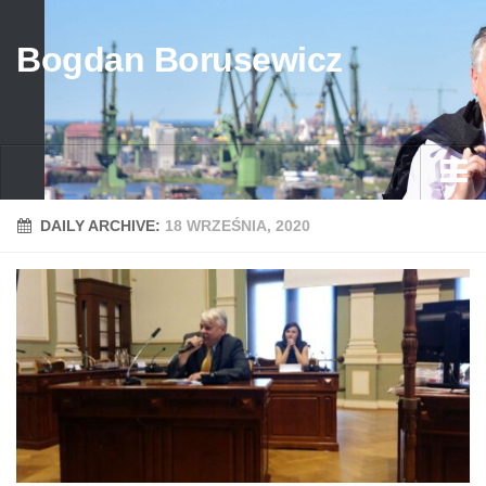
Bogdan Borusewicz
Aktualności
DAILY ARCHIVE:
18 WRZEŚNIA, 2020
Archiwum
przed 1989
po 1989
Media
Galeria
Życiorys