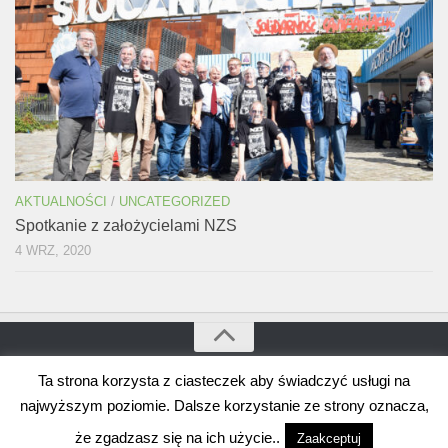
AKTUALNOŚCI
/
UNCATEGORIZED
Spotkanie z założycielami NZS
4 WRZ, 2020
Ta strona korzysta z ciasteczek aby świadczyć usługi na
Bogdan Borusewicz © 2026. Wszystkie prawa zastrzeżone
Wspierane przez
WordPress
. Szablon autorstwa
Alx
.
najwyższym poziomie. Dalsze korzystanie ze strony oznacza,
że zgadzasz się na ich użycie..
Zaakceptuj