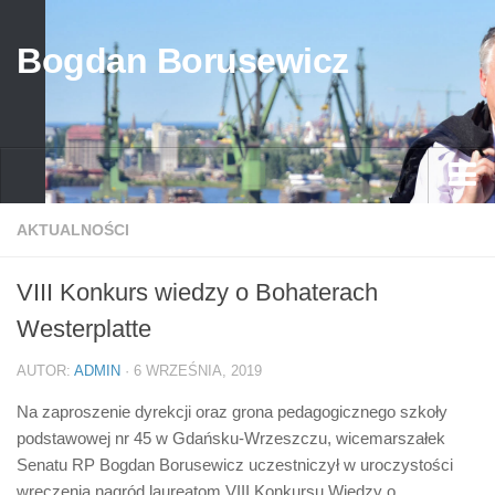
Bogdan Borusewicz
Aktualności
AKTUALNOŚCI
Archiwum
VIII Konkurs wiedzy o Bohaterach
przed 1989
Westerplatte
po 1989
AUTOR:
ADMIN
· 6 WRZEŚNIA, 2019
Media
Na zaproszenie dyrekcji oraz grona pedagogicznego szkoły
Galeria
podstawowej nr 45 w Gdańsku-Wrzeszczu, wicemarszałek
Życiorys
Senatu RP Bogdan Borusewicz uczestniczył w uroczystości
wręczenia nagród laureatom VIII Konkursu Wiedzy o