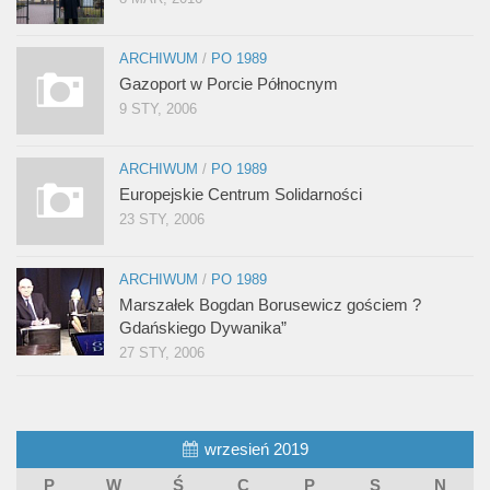
ARCHIWUM
/
PO 1989
Gazoport w Porcie Północnym
9 STY, 2006
ARCHIWUM
/
PO 1989
Europejskie Centrum Solidarności
23 STY, 2006
ARCHIWUM
/
PO 1989
Marszałek Bogdan Borusewicz gościem ?
Gdańskiego Dywanika”
27 STY, 2006
wrzesień 2019
P
W
Ś
C
P
S
N