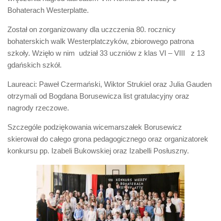
Biuro Senatorskie
Bohaterach Westerplatte.
Polecane
Został on zorganizowany dla uczczenia 80. rocznicy
Senat
bohaterskich walk Westerplatczyków, zbiorowego patrona
szkoły. Wzięło w nim udział 33 uczniów z klas VI – VIII z 13
Platforma Obywatelska
gdańskich szkół.
Fundacja Jacka Kaczmarskiego
Laureaci: Paweł Czermański, Wiktor Strukiel oraz Julia Gauden
Fundacja Batorego
otrzymali od Bogdana Borusewicza list gratulacyjny oraz
nagrody rzeczowe.
Szczególe podziękowania wicemarszałek Borusewicz
skierował do całego grona pedagogicznego oraz organizatorek
konkursu pp. Izabeli Bukowskiej oraz Izabelli Posłuszny.