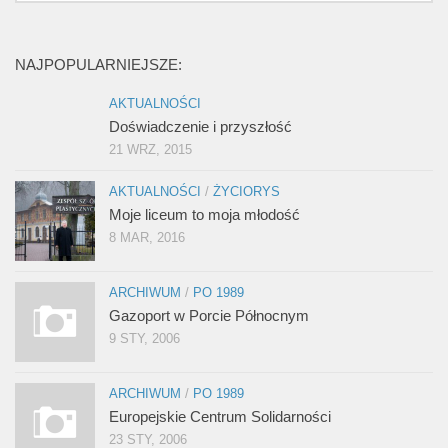
NAJPOPULARNIEJSZE:
AKTUALNOŚCI
Doświadczenie i przyszłość
21 WRZ, 2015
AKTUALNOŚCI
/
ŻYCIORYS
Moje liceum to moja młodość
8 MAR, 2016
ARCHIWUM
/
PO 1989
Gazoport w Porcie Północnym
9 STY, 2006
ARCHIWUM
/
PO 1989
Europejskie Centrum Solidarności
23 STY, 2006