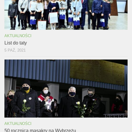
AKTUALNOŚCI
List do taty
5 PAŹ, 2021
AKTUALNOŚCI
50 rocznica masakry na Wybrzeżu