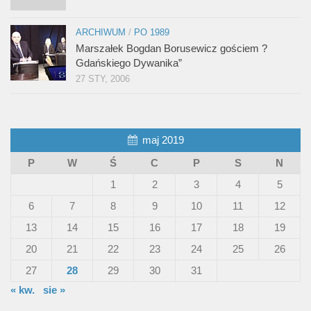
ARCHIWUM
/
PO 1989
Marszałek Bogdan Borusewicz gościem ?
Gdańskiego Dywanika”
27 STY, 2006
maj 2019
P
W
Ś
C
P
S
N
1
2
3
4
5
6
7
8
9
10
11
12
13
14
15
16
17
18
19
20
21
22
23
24
25
26
27
28
29
30
31
« kw.
sie »