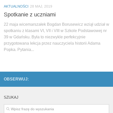
Biuro Senatorskie
AKTUALNOŚCI
28 MAJ, 2019
Polecane
Spotkanie z uczniami
Senat
22 maja wicemarszałek Bogdan Borusewicz wziął udział w
Platforma Obywatelska
spotkaniu z klasami VI, VII i VIII w Szkole Podstawowej nr
Fundacja Jacka Kaczmarskiego
39 w Gdańsku. Była to niezwykle perfekcyjnie
przygotowana lekcja przez nauczyciela historii Adama
Fundacja Batorego
Popka. Pytania...
OBSERWUJ:
SZUKAJ