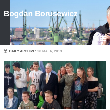
Bogdan Borusewicz
Aktualności
DAILY ARCHIVE:
28 MAJA, 2019
Archiwum
przed 1989
po 1989
Media
Galeria
Życiorys