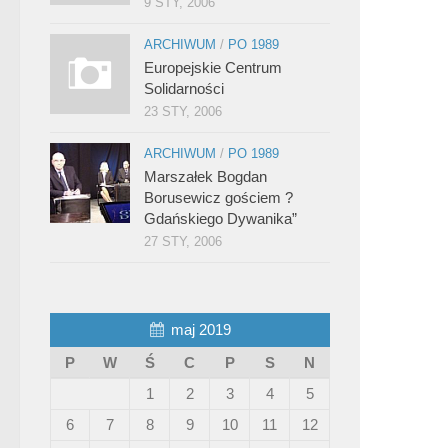
9 STY, 2006
ARCHIWUM
/
PO 1989
Europejskie Centrum
Solidarności
23 STY, 2006
ARCHIWUM
/
PO 1989
Marszałek Bogdan
Borusewicz gościem ?
Gdańskiego Dywanika”
27 STY, 2006
maj 2019
P
W
Ś
C
P
S
N
1
2
3
4
5
6
7
8
9
10
11
12