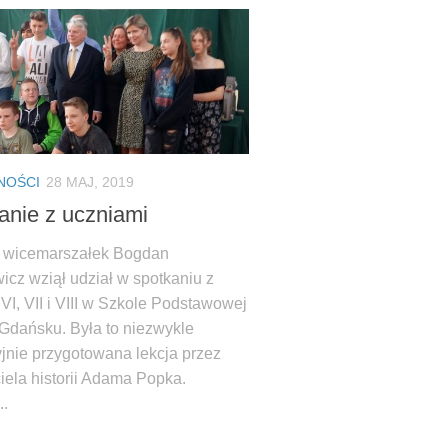
NOŚCI
28 MAJ, 2019
anie z uczniami
 wicemarszałek Bogdan
icz wziął udział w spotkaniu z
VI, VII i VIII w Szkole Podstawowej
 Gdańsku. Była to niezwykle
yjnie przygotowana lekcja przez
iela historii Adama Popka.
..