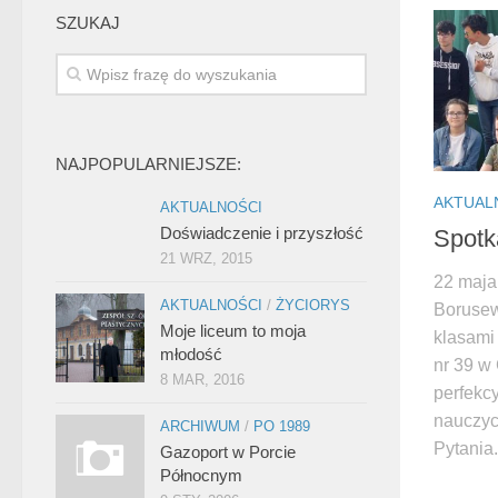
SZUKAJ
NAJPOPULARNIEJSZE:
AKTUAL
AKTUALNOŚCI
Doświadczenie i przyszłość
Spotk
21 WRZ, 2015
22 maja
AKTUALNOŚCI
/
ŻYCIORYS
Borusew
Moje liceum to moja
klasami 
młodość
nr 39 w
8 MAR, 2016
perfekc
nauczyc
ARCHIWUM
/
PO 1989
Pytania.
Gazoport w Porcie
Północnym