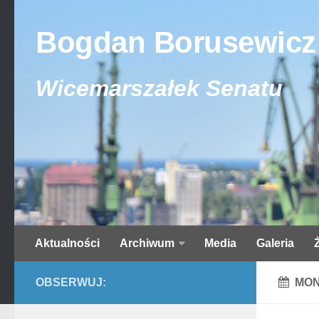
Bogdan Borusewicz
Wicemarszałek Senatu
Aktualności
Archiwum
Media
Galeria
OBSERWUJ:
MON