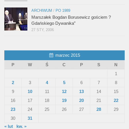
ARCHIWUM
/
PO 1989
Marszałek Bogdan Borusewicz gościem ?
Gdańskiego Dywanika”
27 STY, 2006
marzec 2015
P
W
Ś
C
P
S
N
1
2
3
4
5
6
7
8
9
10
11
12
13
14
15
16
17
18
19
20
21
22
23
24
25
26
27
28
29
30
31
« lut
kw. »