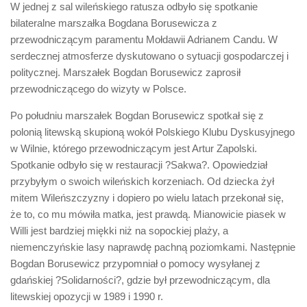
W jednej z sal wileńskiego ratusza odbyło się spotkanie
bilateralne marszałka Bogdana Borusewicza z
przewodniczącym paramentu Mołdawii Adrianem Candu. W
serdecznej atmosferze dyskutowano o sytuacji gospodarczej i
politycznej. Marszałek Bogdan Borusewicz zaprosił
przewodniczącego do wizyty w Polsce.
Po południu marszałek Bogdan Borusewicz spotkał się z
polonią litewską skupioną wokół Polskiego Klubu Dyskusyjnego
w Wilnie, którego przewodniczącym jest Artur Zapolski.
Spotkanie odbyło się w restauracji ?Sakwa?. Opowiedział
przybyłym o swoich wileńskich korzeniach. Od dziecka żył
mitem Wileńszczyzny i dopiero po wielu latach przekonał się,
że to, co mu mówiła matka, jest prawdą. Mianowicie piasek w
Willi jest bardziej miękki niż na sopockiej plaży, a
niemenczyńskie lasy naprawdę pachną poziomkami. Następnie
Bogdan Borusewicz przypomniał o pomocy wysyłanej z
gdańskiej ?Solidarności?, gdzie był przewodniczącym, dla
litewskiej opozycji w 1989 i 1990 r.