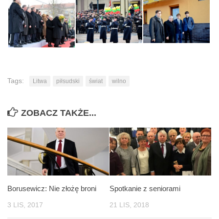
Tags:
Litwa
piłsudski
świat
wilno
ZOBACZ TAKŻE...
Borusewicz: Nie złożę broni
Spotkanie z seniorami
3 LIS, 2017
21 LIS, 2018