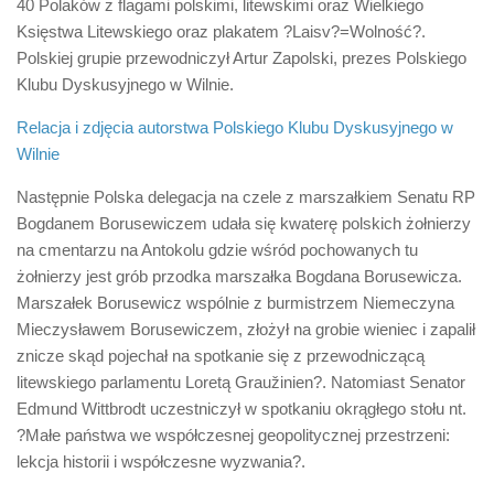
40 Polaków z flagami polskimi, litewskimi oraz Wielkiego
Księstwa Litewskiego oraz plakatem ?Laisv?=Wolność?.
Polskiej grupie przewodniczył Artur Zapolski, prezes Polskiego
Klubu Dyskusyjnego w Wilnie.
Relacja i zdjęcia autorstwa Polskiego Klubu Dyskusyjnego w
Wilnie
Następnie Polska delegacja na czele z marszałkiem Senatu RP
Bogdanem Borusewiczem udała się kwaterę polskich żołnierzy
na cmentarzu na Antokolu gdzie wśród pochowanych tu
żołnierzy jest grób przodka marszałka Bogdana Borusewicza.
Marszałek Borusewicz wspólnie z burmistrzem Niemeczyna
Mieczysławem Borusewiczem, złożył na grobie wieniec i zapalił
znicze skąd pojechał na spotkanie się z przewodniczącą
litewskiego parlamentu Loretą Graužinien?. Natomiast Senator
Edmund Wittbrodt uczestniczył w spotkaniu okrągłego stołu nt.
?Małe państwa we współczesnej geopolitycznej przestrzeni:
lekcja historii i współczesne wyzwania?.