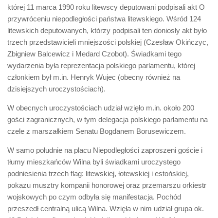
Biuro Senatorskie
której 11 marca 1990 roku litewscy deputowani podpisali akt O
przywróceniu niepodległości państwa litewskiego. Wśród 124
Polecane
litewskich deputowanych, którzy podpisali ten doniosły akt było
Senat
trzech przedstawicieli mniejszości polskiej (Czesław Okińczyc,
Zbigniew Balcewicz i Medard Czobot). Świadkami tego
Platforma Obywatelska
wydarzenia była reprezentacja polskiego parlamentu, której
Fundacja Jacka Kaczmarskiego
członkiem był m.in. Henryk Wujec (obecny również na
Fundacja Batorego
dzisiejszych uroczystościach).
W obecnych uroczystościach udział wzięło m.in. około 200
gości zagranicznych, w tym delegacja polskiego parlamentu na
czele z marszałkiem Senatu Bogdanem Borusewiczem.
W samo południe na placu Niepodległości zaproszeni goście i
tłumy mieszkańców Wilna byli świadkami uroczystego
podniesienia trzech flag: litewskiej, łotewskiej i estońskiej,
pokazu musztry kompanii honorowej oraz przemarszu orkiestr
wojskowych po czym odbyła się manifestacja. Pochód
przeszedł centralną ulicą Wilna. Wzięła w nim udział grupa ok.