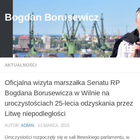
Bogdan Borusewicz
Aktualności
AKTUALNOŚCI
Archiwum
Oficjalna wizyta marszałka Senatu RP
przed 1989
Bogdana Borusewicza w Wilnie na
po 1989
uroczystościach 25-lecia odzyskania przez
Media
Litwę niepodległości
Galeria
AUTOR:
ADMIN
· 13 MARCA, 2015
Życiorys
Uroczystości rozpoczęły się w sali litewskiego parlamentu, w