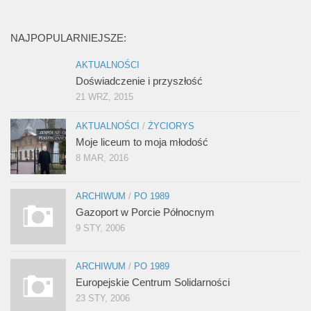
NAJPOPULARNIEJSZE:
AKTUALNOŚCI
Doświadczenie i przyszłość
21 WRZ, 2015
AKTUALNOŚCI
/
ŻYCIORYS
Moje liceum to moja młodość
8 MAR, 2016
ARCHIWUM
/
PO 1989
Gazoport w Porcie Północnym
9 STY, 2006
ARCHIWUM
/
PO 1989
Europejskie Centrum Solidarności
23 STY, 2006