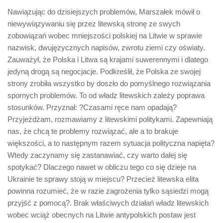
Nawiązując do dzisiejszych problemów, Marszałek mówił o
niewywiązywaniu się przez litewską stronę ze swych
zobowiązań wobec mniejszości polskiej na Litwie w sprawie
nazwisk, dwujęzycznych napisów, zwrotu ziemi czy oświaty.
Zauważył, że Polska i Litwa są krajami suwerennymi i dlatego
jedyną drogą są negocjacje. Podkreślił, że Polska ze swojej
strony zrobiła wszystko by doszło do pomyślnego rozwiązania
spornych problemów. To od władz litewskich zależy poprawa
stosunków. Przyznał: ?Czasami ręce nam opadają?
Przyjeżdżam, rozmawiamy z litewskimi politykami. Zapewniają
nas, że chcą te problemy rozwiązać, ale a to brakuje
większości, a to następnym razem sytuacja polityczna napięta?
Wtedy zaczynamy się zastanawiać, czy warto dalej się
spotykać? Dlaczego nawet w obliczu tego co się dzieje na
Ukrainie te sprawy stoją w miejscu? Przecież litewska elita
powinna rozumieć, że w razie zagrożenia tylko sąsiedzi mogą
przyjść z pomocą?. Brak właściwych działań władz litewskich
wobec wciąż obecnych na Litwie antypolskich postaw jest