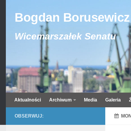
Bogdan Borusewicz
Wicemarszałek Senatu
Aktualności
Archiwum
Media
Galeria
OBSERWUJ:
MON