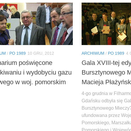
WUM
/
PO 1989
10 GRU, 2012
ARCHIWUM
/
PO 1989
4 
arium poświęcone
Gala XVIII-tej ed
kiwaniu i wydobyciu gazu
Bursztynowego M
wego w woj. pomorskim
Macieja Płażyńsk
4-go grudnia w Filharmo
Gdańsku odbyła się Ga
Bursztynowego Mieczy?
ufundowana przez Woj
Pomorskiego, Marszał
Pomorskiego i Wojewó