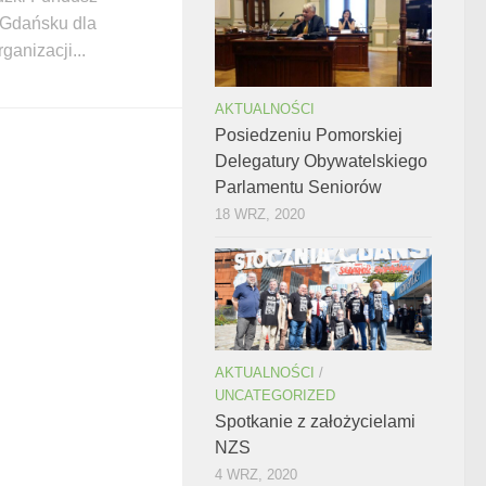
 Gdańsku dla
ganizacji...
AKTUALNOŚCI
Posiedzeniu Pomorskiej
Delegatury Obywatelskiego
Parlamentu Seniorów
18 WRZ, 2020
AKTUALNOŚCI
/
UNCATEGORIZED
Spotkanie z założycielami
NZS
4 WRZ, 2020