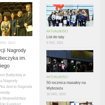
AKTUALNOŚCI
List do taty
GRU, 2012
5 PAŹ, 2021
ycji Nagrody
ieczyka im.
iego
nii Bałtyckiej w
AKTUALNOŚCI
la Nagrody
50 rocznica masakry na
ka Jest to Nagroda
Wybrzeżu
ewodę
18 GRU, 2020
ka Województwa
dzki Fundusz