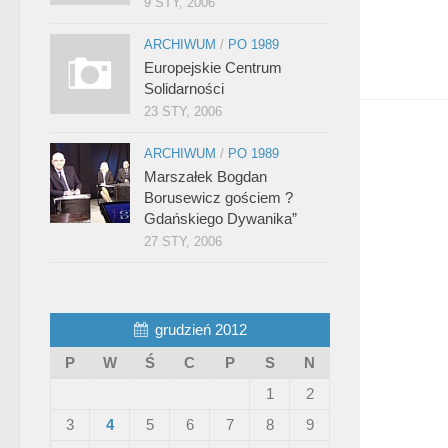
9 STY, 2006
ARCHIWUM
/
PO 1989
Europejskie Centrum
Solidarności
23 STY, 2006
ARCHIWUM
/
PO 1989
Marszałek Bogdan
Borusewicz gościem ?
Gdańskiego Dywanika”
27 STY, 2006
grudzień 2012
P
W
Ś
C
P
S
N
1
2
3
4
5
6
7
8
9