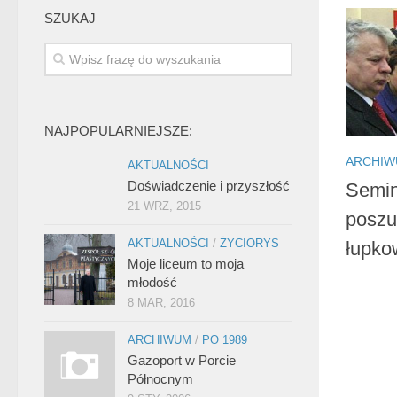
SZUKAJ
NAJPOPULARNIEJSZE:
ARCHI
AKTUALNOŚCI
Doświadczenie i przyszłość
Semin
21 WRZ, 2015
poszu
AKTUALNOŚCI
/
ŻYCIORYS
łupko
Moje liceum to moja
młodość
8 MAR, 2016
ARCHIWUM
/
PO 1989
Gazoport w Porcie
Północnym