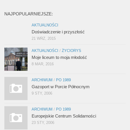
NAJPOPULARNIEJSZE:
AKTUALNOŚCI
Doświadczenie i przyszłość
21 WRZ, 2015
AKTUALNOŚCI
/
ŻYCIORYS
Moje liceum to moja młodość
8 MAR, 2016
ARCHIWUM
/
PO 1989
Gazoport w Porcie Północnym
9 STY, 2006
ARCHIWUM
/
PO 1989
Europejskie Centrum Solidarności
23 STY, 2006