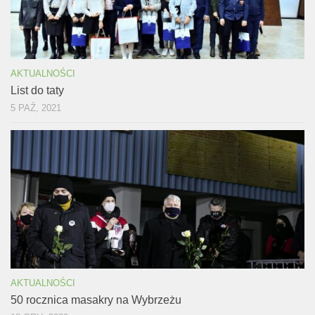
AKTUALNOŚCI
List do taty
5 PAŹ, 2021
AKTUALNOŚCI
50 rocznica masakry na Wybrzeżu