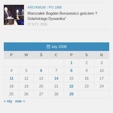
ARCHIWUM
/
PO 1989
Marszałek Bogdan Borusewicz gościem ?
Gdańskiego Dywanika”
27 STY, 2006
luty 2008
P
W
Ś
C
P
S
N
1
2
3
4
5
6
7
8
9
10
11
12
13
14
15
16
17
18
19
20
21
22
23
24
25
26
27
28
29
« sty
mar »