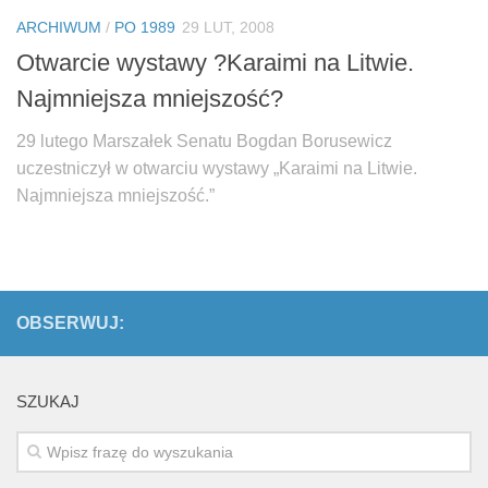
Biuro Senatorskie
ARCHIWUM
/
PO 1989
29 LUT, 2008
Polecane
Otwarcie wystawy ?Karaimi na Litwie.
Senat
Najmniejsza mniejszość?
Platforma Obywatelska
29 lutego Marszałek Senatu Bogdan Borusewicz
Fundacja Jacka Kaczmarskiego
uczestniczył w otwarciu wystawy „Karaimi na Litwie.
Fundacja Batorego
Najmniejsza mniejszość.”
OBSERWUJ:
SZUKAJ