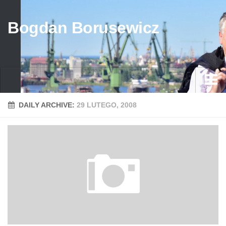
Bogdan Borusewicz
Aktualności
DAILY ARCHIVE:
29 LUTEGO, 2008
Archiwum
przed 1989
po 1989
Media
Galeria
Życiorys