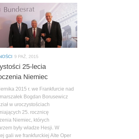
NOŚCI
9 PAŹ, 2015
ystości 25-lecia
oczenia Niemiec
ernika 2015 r. we Frankfurcie nad
marszałek Bogdan Borusewicz
dział w uroczystościach
niających 25. rocznicę
zenia Niemiec, których
rzem były władze Hesji. W
ej gali we frankfurckiej Alte Oper