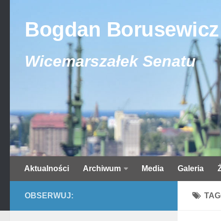
Bogdan Borusewicz
Wicemarszałek Senatu
Aktualności
Archiwum
Media
Galeria
OBSERWUJ:
TAG