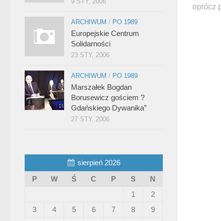
9 STY, 2006
oprócz 
ARCHIWUM
/
PO 1989
Europejskie Centrum
Solidarności
23 STY, 2006
ARCHIWUM
/
PO 1989
Marszałek Bogdan
Borusewicz gościem ?
Gdańskiego Dywanika”
27 STY, 2006
sierpień 2026
P
W
Ś
C
P
S
N
1
2
3
4
5
6
7
8
9