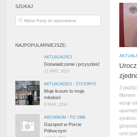
SZUKAJ
NAJPOPULARNIEJSZE:
AKTUAL
AKTUALNOŚCI
Doświadczenie i przyszłość
Urocz
21 WRZ, 2015
zjedn
AKTUALNOŚCI
/
ŻYCIORYS
3 paździ
Moje liceum to moja
Menem 
młodość
wziął u
8 MAR, 2016
upamięt
ARCHIWUM
/
PO 1989
zjednoc
Gazoport w Porcie
gospoda
Północnym
uroczyst