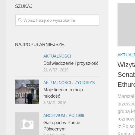
SZUKAJ
NAJPOPULARNIEJSZE:
AKTUAL
AKTUALNOŚCI
Doświadczenie i przyszłość
Wizyt
21 WRZ, 2015
Senat
AKTUALNOŚCI
/
ŻYCIORYS
Ethur
Moje liceum to moja
młodość
Marszał
8 MAR, 2016
przewod
grupą k
ARCHIWUM
/
PO 1989
rozmowy
Gazoport w Porcie
iż Pols
Północnym
Kenią, 