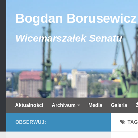
Bogdan Borusewicz
Wicemarszałek Senatu
Aktualności
Archiwum
Media
Galeria
OBSERWUJ:
TAG