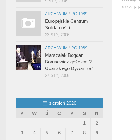
9 STY, 2006
rozwija
ARCHIWUM
/
PO 1989
Europejskie Centrum
Solidarności
23 STY, 2006
ARCHIWUM
/
PO 1989
Marszałek Bogdan
Borusewicz gościem ?
Gdańskiego Dywanika”
27 STY, 2006
sierpień 2026
P
W
Ś
C
P
S
N
1
2
3
4
5
6
7
8
9