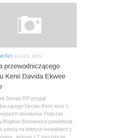
NOŚCI
10 CZE, 2015
a przewodniczącego
u Kenii Davida Ekwee
o
ek Senatu RP przyjął
niczącego Senatu Kenii wraz z
enijskich senatorów. Podczas
 Bogdan Borusewicz powiedział,
ce zależy na dobrych kontaktach z
krajem, jednym z 7 najszybciej