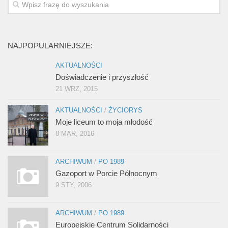
NAJPOPULARNIEJSZE:
AKTUALNOŚCI
Doświadczenie i przyszłość
21 WRZ, 2015
AKTUALNOŚCI
/
ŻYCIORYS
Moje liceum to moja młodość
8 MAR, 2016
ARCHIWUM
/
PO 1989
Gazoport w Porcie Północnym
9 STY, 2006
ARCHIWUM
/
PO 1989
Europejskie Centrum Solidarności