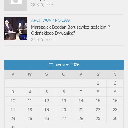
23 STY, 2006
ARCHIWUM
/
PO 1989
Marszałek Bogdan Borusewicz gościem ?
Gdańskiego Dywanika”
27 STY, 2006
sierpień 2026
P
W
Ś
C
P
S
N
1
2
3
4
5
6
7
8
9
10
11
12
13
14
15
16
17
18
19
20
21
22
23
24
25
26
27
28
29
30
31