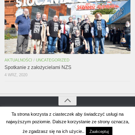
AKTUALNOŚCI
/
UNCATEGORIZED
Spotkanie z założycielami NZS
4 WRZ, 2020
Ta strona korzysta z ciasteczek aby świadczyć usługi na
Bogdan Borusewicz © 2026. Wszystkie prawa zastrzeżone
Wspierane przez
WordPress
. Szablon autorstwa
Alx
.
najwyższym poziomie. Dalsze korzystanie ze strony oznacza,
że zgadzasz się na ich użycie..
Zaakceptuj