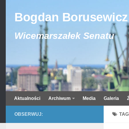
Bogdan Borusewicz
Wicemarszałek Senatu
Aktualności
Archiwum
Media
Galeria
OBSERWUJ:
TAG