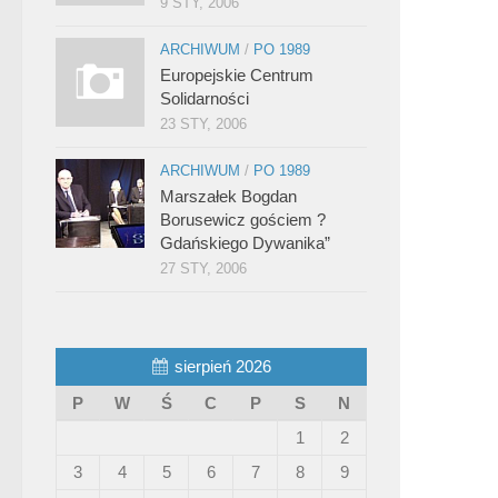
9 STY, 2006
ARCHIWUM
/
PO 1989
Europejskie Centrum
Solidarności
23 STY, 2006
ARCHIWUM
/
PO 1989
Marszałek Bogdan
Borusewicz gościem ?
Gdańskiego Dywanika”
27 STY, 2006
sierpień 2026
P
W
Ś
C
P
S
N
1
2
3
4
5
6
7
8
9