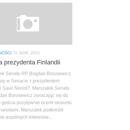
NOŚCI
31 MAR, 2015
a prezydenta Finlandii
ek Senatu RP Bogdan Borusewicz
 się w Senacie z prezydentem
i Sauli Niinist?. Marszałek Senatu
an Borusewicz zwracając się do
 gościa pozytywnie ocenił stosunki
narodami. Marszałek podkreślił
ie wspólnych interesów...