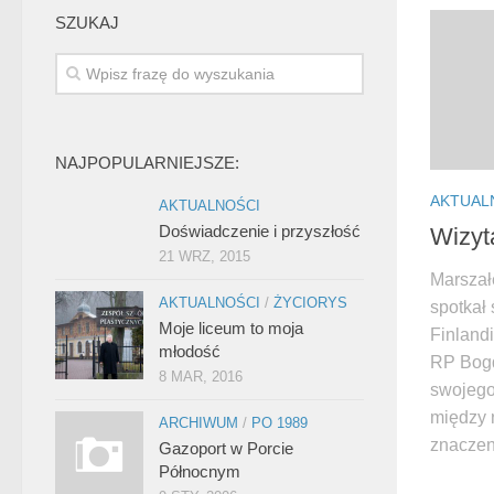
SZUKAJ
NAJPOPULARNIEJSZE:
AKTUAL
AKTUALNOŚCI
Doświadczenie i przyszłość
Wizyt
21 WRZ, 2015
Marszał
AKTUALNOŚCI
/
ŻYCIORYS
spotkał
Moje liceum to moja
Finlandi
młodość
RP Bogd
8 MAR, 2016
swojego
między 
ARCHIWUM
/
PO 1989
znaczen
Gazoport w Porcie
Północnym