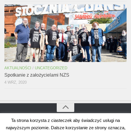
AKTUALNOŚCI
/
UNCATEGORIZED
Spotkanie z założycielami NZS
4 WRZ, 2020
Ta strona korzysta z ciasteczek aby świadczyć usługi na
Bogdan Borusewicz © 2026. Wszystkie prawa zastrzeżone
Wspierane przez
WordPress
. Szablon autorstwa
Alx
.
najwyższym poziomie. Dalsze korzystanie ze strony oznacza,