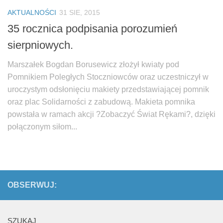
Biuro Senatorskie
AKTUALNOŚCI
31 SIE, 2015
Polecane
35 rocznica podpisania porozumień
Senat
sierpniowych.
Platforma Obywatelska
Marszałek Bogdan Borusewicz złożył kwiaty pod
Fundacja Jacka Kaczmarskiego
Pomnikiem Poległych Stoczniowców oraz uczestniczył w
Fundacja Batorego
uroczystym odsłonięciu makiety przedstawiającej pomnik
oraz plac Solidarności z zabudową. Makieta pomnika
powstała w ramach akcji ?Zobaczyć Świat Rękami?, dzięki
połączonym siłom...
OBSERWUJ:
SZUKAJ