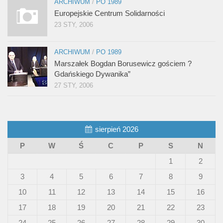
ARCHIWUM
/
PO 1989
Europejskie Centrum Solidarności
23 STY, 2006
ARCHIWUM
/
PO 1989
Marszałek Bogdan Borusewicz gościem ?
Gdańskiego Dywanika”
27 STY, 2006
sierpień 2026
P
W
Ś
C
P
S
N
1
2
3
4
5
6
7
8
9
10
11
12
13
14
15
16
17
18
19
20
21
22
23
24
25
26
27
28
29
30