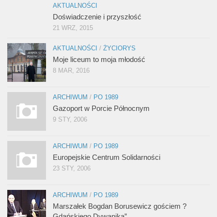
AKTUALNOŚCI
Doświadczenie i przyszłość
21 WRZ, 2015
AKTUALNOŚCI
/
ŻYCIORYS
Moje liceum to moja młodość
8 MAR, 2016
ARCHIWUM
/
PO 1989
Gazoport w Porcie Północnym
9 STY, 2006
ARCHIWUM
/
PO 1989
Europejskie Centrum Solidarności
23 STY, 2006
ARCHIWUM
/
PO 1989
Marszałek Bogdan Borusewicz gościem ?
Gdańskiego Dywanika”