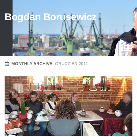
Bogdan Borusewicz
Aktualności
MONTHLY ARCHIVE:
GRUDZIEŃ 2011
Archiwum
przed 1989
po 1989
Media
Galeria
Życiorys