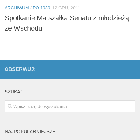
Biuro Senatorskie
ARCHIWUM
/
PO 1989
12 GRU, 2011
Polecane
Spotkanie Marszałka Senatu z młodzieżą
Senat
ze Wschodu
Platforma Obywatelska
Fundacja Jacka Kaczmarskiego
Fundacja Batorego
OBSERWUJ:
SZUKAJ
NAJPOPULARNIEJSZE: